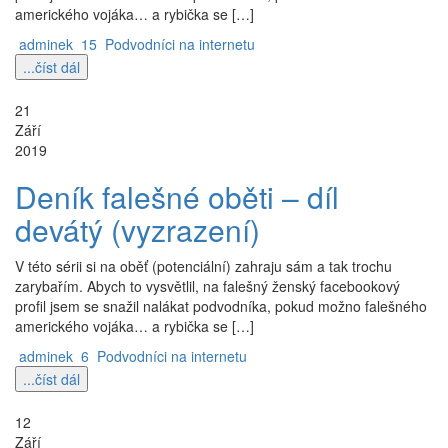
amerického vojáka… a rybička se […]
adminek
15
Podvodníci na internetu
...číst dál
21
Září
2019
Deník falešné oběti – díl
devátý (vyzrazení)
V této sérii si na oběť (potenciální) zahraju sám a tak trochu
zarybařím. Abych to vysvětlil, na falešný ženský facebookový
profil jsem se snažil nalákat podvodníka, pokud možno falešného
amerického vojáka… a rybička se […]
adminek
6
Podvodníci na internetu
...číst dál
12
Září