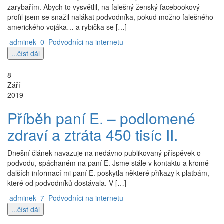
zarybařím. Abych to vysvětlil, na falešný ženský facebookový
profil jsem se snažil nalákat podvodníka, pokud možno falešného
amerického vojáka… a rybička se […]
adminek
0
Podvodníci na internetu
...číst dál
8
Září
2019
Příběh paní E. – podlomené
zdraví a ztráta 450 tisíc II.
Dnešní článek navazuje na nedávno publikovaný příspěvek o
podvodu, spáchaném na paní E. Jsme stále v kontaktu a kromě
dalších informací mi paní E. poskytla některé příkazy k platbám,
které od podvodníků dostávala. V […]
adminek
7
Podvodníci na internetu
...číst dál