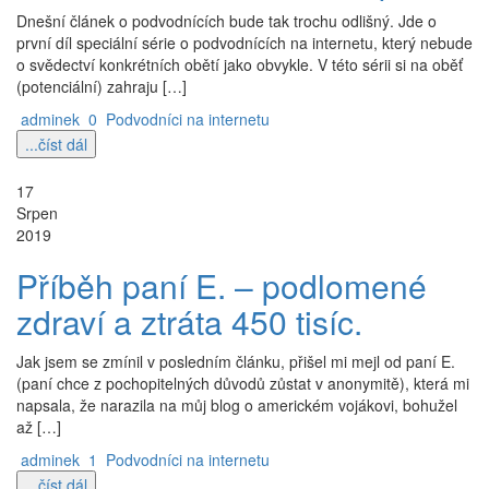
Dnešní článek o podvodnících bude tak trochu odlišný. Jde o
první díl speciální série o podvodnících na internetu, který nebude
o svědectví konkrétních obětí jako obvykle. V této sérii si na oběť
(potenciální) zahraju […]
adminek
0
Podvodníci na internetu
...číst dál
17
Srpen
2019
Příběh paní E. – podlomené
zdraví a ztráta 450 tisíc.
Jak jsem se zmínil v posledním článku, přišel mi mejl od paní E.
(paní chce z pochopitelných důvodů zůstat v anonymitě), která mi
napsala, že narazila na můj blog o americkém vojákovi, bohužel
až […]
adminek
1
Podvodníci na internetu
...číst dál