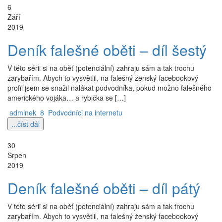
6
Září
2019
Deník falešné oběti – díl šestý
V této sérii si na oběť (potenciální) zahraju sám a tak trochu
zarybařím. Abych to vysvětlil, na falešný ženský facebookový
profil jsem se snažil nalákat podvodníka, pokud možno falešného
amerického vojáka… a rybička se […]
adminek
8
Podvodníci na internetu
...číst dál
30
Srpen
2019
Deník falešné oběti – díl pátý
V této sérii si na oběť (potenciální) zahraju sám a tak trochu
zarybařím. Abych to vysvětlil, na falešný ženský facebookový