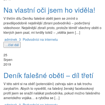
Na vlastní oči jsem ho viděla!
V třetím dílu Deníku falešné oběti jsem se zmínil o
pravděpodobně nejsilnější zbrani podvodníků – podvržený
videohovor. Nejsilnější zbraň proto, protože téměř všechny oběti o
kterých jsem psal, mi tvrdily totéž – „viděla jsem […]
adminek
3
Podvodníci na internetu
...číst dál
25
Srpen
2019
Deník falešné oběti – díl třetí
V této sérii si na oběť (potenciální) zahraju sám a tak trochu
zarybařím. Abych to vysvětlil, na falešný ženský facebookový
profil jsem se snažil nalákat podvodníka, pokud možno falešného
amerického vojáka… a rybička se […]
adminek
0
Podvodníci na internetu