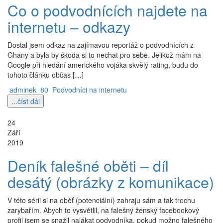
Co o podvodnících najdete na
internetu – odkazy
Dostal jsem odkaz na zajímavou reportáž o podvodnících z
Ghany a byla by škoda si to nechat pro sebe. Jelikož mám na
Google při hledání amerického vojáka skvělý rating, budu do
tohoto článku občas […]
adminek
80
Podvodníci na internetu
...číst dál
24
Září
2019
Deník falešné oběti – díl
desátý (obrázky z komunikace)
V této sérii si na oběť (potenciální) zahraju sám a tak trochu
zarybařím. Abych to vysvětlil, na falešný ženský facebookový
profil jsem se snažil nalákat podvodníka, pokud možno falešného