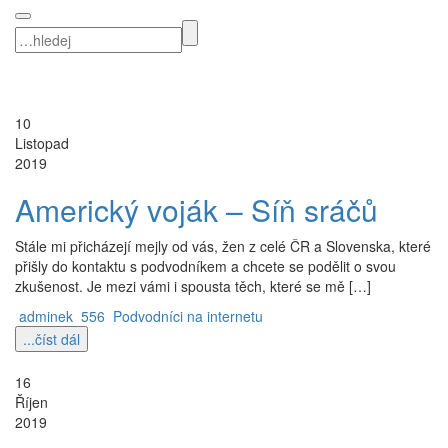
10
Listopad
2019
Americký voják – Síň sráčů
Stále mi přicházejí mejly od vás, žen z celé ČR a Slovenska, které
přišly do kontaktu s podvodníkem a chcete se podělit o svou
zkušenost. Je mezi vámi i spousta těch, které se mě […]
adminek
556
Podvodníci na internetu
...číst dál
16
Říjen
2019