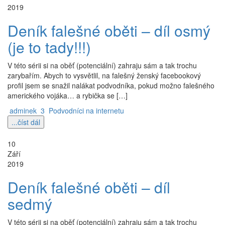
2019
Deník falešné oběti – díl osmý
(je to tady!!!)
V této sérii si na oběť (potenciální) zahraju sám a tak trochu
zarybařím. Abych to vysvětlil, na falešný ženský facebookový
profil jsem se snažil nalákat podvodníka, pokud možno falešného
amerického vojáka… a rybička se […]
adminek
3
Podvodníci na internetu
...číst dál
10
Září
2019
Deník falešné oběti – díl
sedmý
V této sérii si na oběť (potenciální) zahraju sám a tak trochu