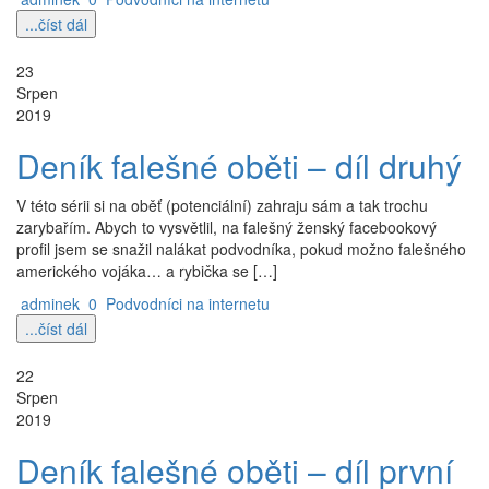
...číst dál
23
Srpen
2019
Deník falešné oběti – díl druhý
V této sérii si na oběť (potenciální) zahraju sám a tak trochu
zarybařím. Abych to vysvětlil, na falešný ženský facebookový
profil jsem se snažil nalákat podvodníka, pokud možno falešného
amerického vojáka… a rybička se […]
adminek
0
Podvodníci na internetu
...číst dál
22
Srpen
2019
Deník falešné oběti – díl první