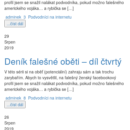
profil jsem se snažil nalákat podvodníka, pokud možno falešného
amerického vojáka… a rybička se […]
adminek
3
Podvodníci na internetu
...číst dál
29
Srpen
2019
Deník falešné oběti – díl čtvrtý
V této sérii si na oběť (potenciální) zahraju sám a tak trochu
zarybařím. Abych to vysvětlil, na falešný ženský facebookový
profil jsem se snažil nalákat podvodníka, pokud možno falešného
amerického vojáka… a rybička se […]
adminek
8
Podvodníci na internetu
...číst dál
26
Srpen
2019